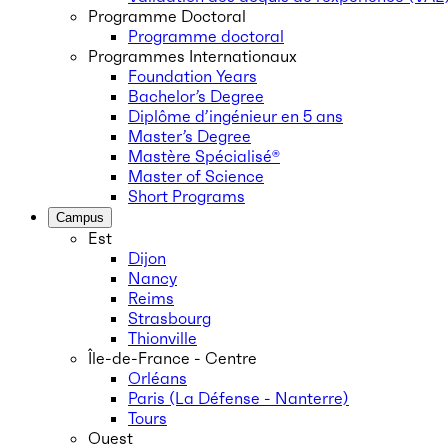
Programme Doctoral
Programme doctoral
Programmes Internationaux
Foundation Years
Bachelor’s Degree
Diplôme d’ingénieur en 5 ans
Master’s Degree
Mastère Spécialisé®
Master of Science
Short Programs
Campus
Est
Dijon
Nancy
Reims
Strasbourg
Thionville
Île-de-France - Centre
Orléans
Paris (La Défense - Nanterre)
Tours
Ouest