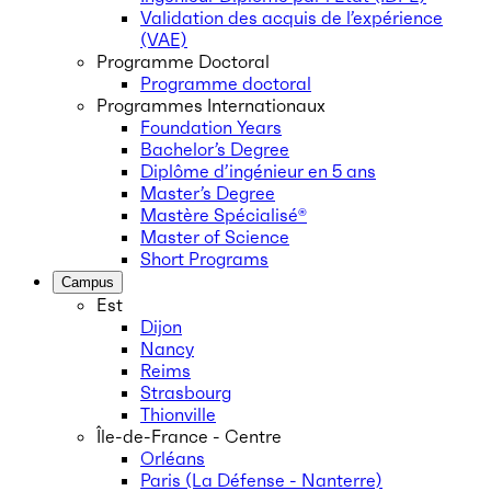
Validation des acquis de l’expérience
(VAE)
Programme Doctoral
Programme doctoral
Programmes Internationaux
Foundation Years
Bachelor’s Degree
Diplôme d’ingénieur en 5 ans
Master’s Degree
Mastère Spécialisé®
Master of Science
Short Programs
Campus
Est
Dijon
Nancy
Reims
Strasbourg
Thionville
Île-de-France - Centre
Orléans
Paris (La Défense - Nanterre)