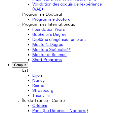
Validation des acquis de l’expérience
(VAE)
Programme Doctoral
Programme doctoral
Programmes Internationaux
Foundation Years
Bachelor’s Degree
Diplôme d’ingénieur en 5 ans
Master’s Degree
Mastère Spécialisé®
Master of Science
Short Programs
Campus
Est
Dijon
Nancy
Reims
Strasbourg
Thionville
Île-de-France - Centre
Orléans
Paris (La Défense - Nanterre)