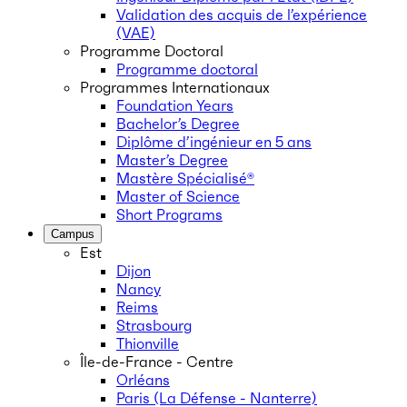
Validation des acquis de l’expérience
(VAE)
Programme Doctoral
Programme doctoral
Programmes Internationaux
Foundation Years
Bachelor’s Degree
Diplôme d’ingénieur en 5 ans
Master’s Degree
Mastère Spécialisé®
Master of Science
Short Programs
Campus
Est
Dijon
Nancy
Reims
Strasbourg
Thionville
Île-de-France - Centre
Orléans
Paris (La Défense - Nanterre)