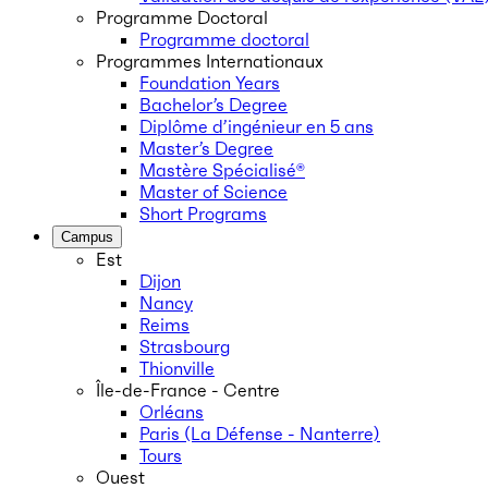
Programme Doctoral
Programme doctoral
Programmes Internationaux
Foundation Years
Bachelor’s Degree
Diplôme d’ingénieur en 5 ans
Master’s Degree
Mastère Spécialisé®
Master of Science
Short Programs
Campus
Est
Dijon
Nancy
Reims
Strasbourg
Thionville
Île-de-France - Centre
Orléans
Paris (La Défense - Nanterre)
Tours
Ouest