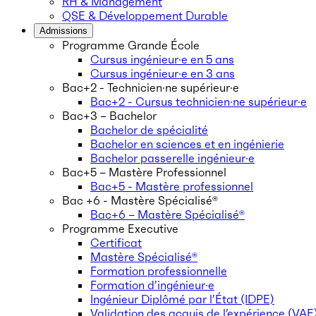
RH & Management
QSE & Développement Durable
Admissions
Programme Grande École
Cursus ingénieur·e en 5 ans
Cursus ingénieur·e en 3 ans
Bac+2 - Technicien·ne supérieur·e
Bac+2 - Cursus technicien·ne supérieur·e
Bac+3 – Bachelor
Bachelor de spécialité
Bachelor en sciences et en ingénierie
Bachelor passerelle ingénieur·e
Bac+5 – Mastère Professionnel
Bac+5 - Mastère professionnel
Bac +6 - Mastère Spécialisé®
Bac+6 – Mastère Spécialisé®
Programme Executive
Certificat
Mastère Spécialisé®
Formation professionnelle
Formation d’ingénieur·e
Ingénieur Diplômé par l’État (IDPE)
Validation des acquis de l’expérience (VAE